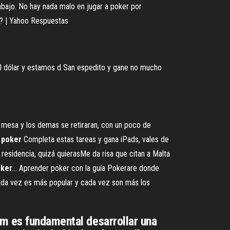
rabajo. No hay nada malo en jugar a poker por
er? | Yahoo Respuestas
 el dólar y estamos d San espedito y gane no mucho
la mesa y los demas se retiraran, con un poco de
poker
Completa estas tareas y gana iPads, vales de
residencia, quizá quierasMe da risa que citan a Malta
ker
… Aprender poker con la guía Pokerare donde
cada vez es más popular y cada vez son más los
em es fundamental desarrollar una