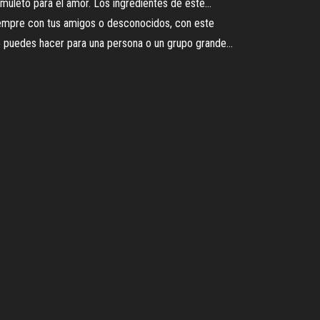
muleto para el amor. Los ingredientes de este...
empre con tus amigos o desconocidos, con este
lo puedes hacer para una persona o un grupo grande...