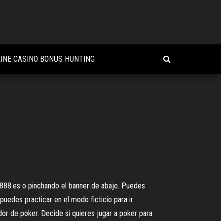
INE CASINO BONUS HUNTING
ink 888.es o pinchando el banner de abajo. Puedes
uedes practicar en el modo ficticio para ir
or de poker. Decide si quieres jugar a poker para