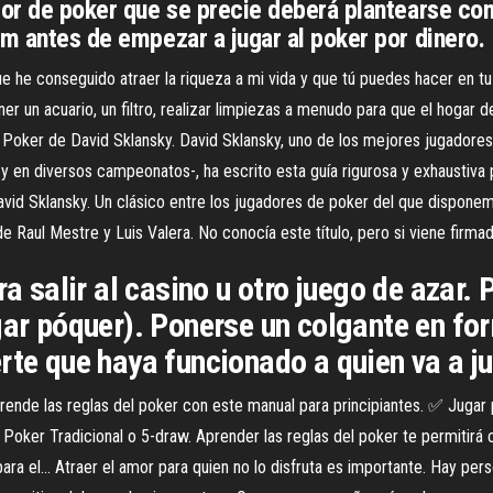
dor de poker que se precie deberá plantearse com
em antes de empezar a jugar al poker por dinero.
e he conseguido atraer la riqueza a mi vida y que tú puedes hacer en t
r un acuario, un filtro, realizar limpiezas a menudo para que el hogar de
Poker de David Sklansky. David Sklansky, uno de los mejores jugadores
y en diversos campeonatos-, ha escrito esta guía rigurosa y exhaustiva p
avid Sklansky. Un clásico entre los jugadores de poker del que dispone
e Raul Mestre y Luis Valera. No conocía este título, pero si viene firmad
ra salir al casino u otro juego de azar
gar póquer). Ponerse un colgante en fo
rte que haya funcionado a quien va a ju
ende las reglas del poker con este manual para principiantes. ✅ Jugar 
. Poker Tradicional o 5-draw. Aprender las reglas del poker te permitirá 
ra el… Atraer el amor para quien no lo disfruta es importante. Hay pers