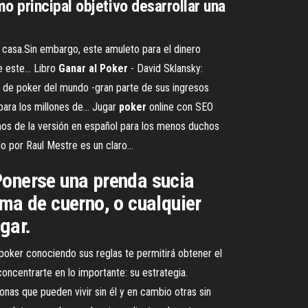
o principal objetivo desarrollar una
u casa.Sin embargo, este amuleto para el dinero
 este... Libro
Ganar
al
Poker
- David Sklansky:
 de poker del mundo -gran parte de sus ingresos
ara los millones de... Jugar
poker
online con SEO
mos de la versión en español para los menos duchos
o por Raul Mestre es un claro...
. Ponerse una prenda sucia
rma de cuerno, o cualquier
gar.
poker conociendo sus reglas te permitirá obtener el
concentrarte en lo importante: su estrategia.
onas que pueden vivir sin él y en cambio otras sin